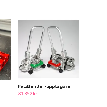
FalzBender-upptagare
31 852 kr