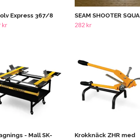
olv Express 367/8
SEAM SHOOTER SQUA
 kr
282 kr
agnings - Mall SK-
Krokknäck ZHR med