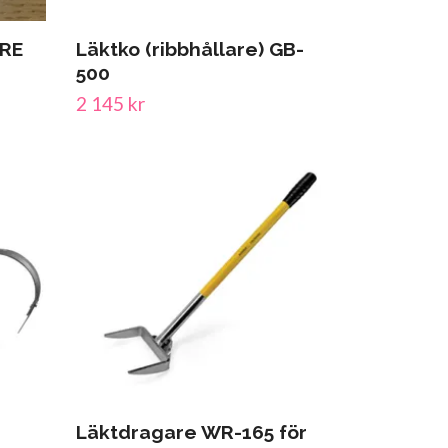
RE
Läktko (ribbhållare) GB-
500
2 145 kr
Läktdragare WR-165 för