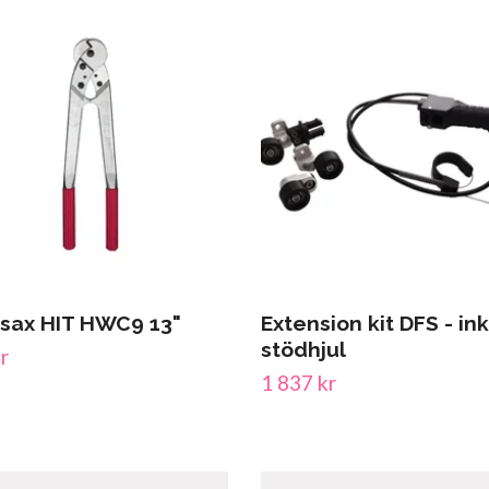
sax HIT HWC9 13"
Extension kit DFS - ink
stödhjul
r
1 837 kr