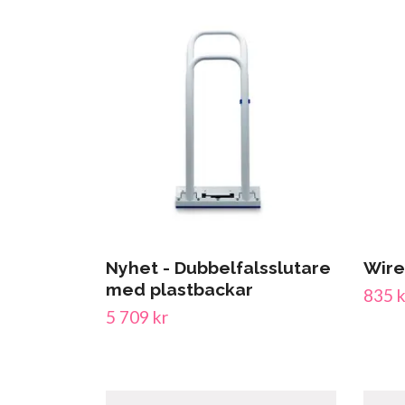
Nyhet - Dubbelfalsslutare
Wire
med plastbackar
835 k
5 709 kr