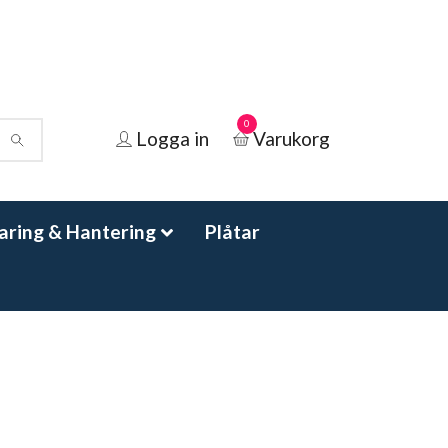
0
Logga in
Varukorg
aring & Hantering
Plåtar