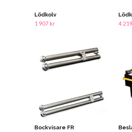
Lödkolv
Lödk
1 907 kr
4 219
Bockvisare FR
Besl