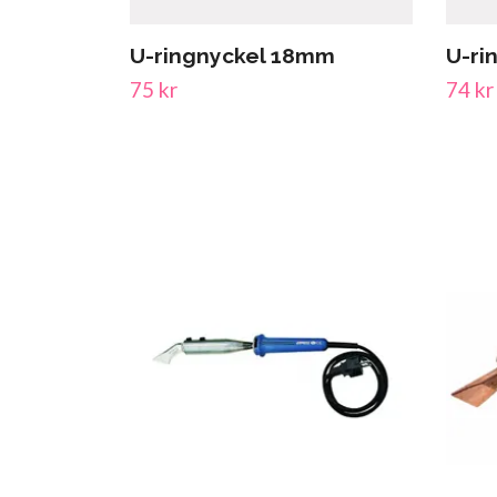
U-ringnyckel 18mm
U-ri
75 kr
74 kr