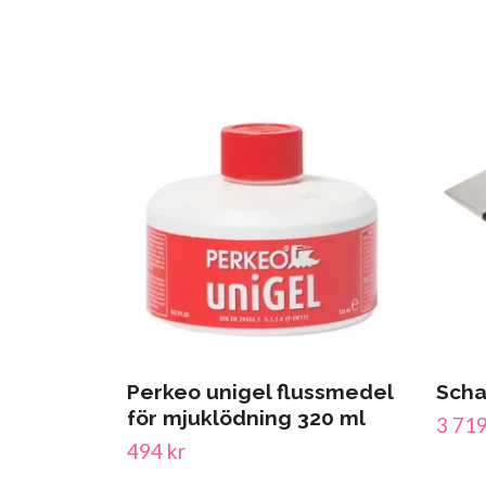
Perkeo unigel flussmedel
Scha
för mjuklödning 320 ml
3 719
494 kr