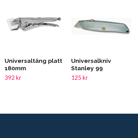
Universaltång platt
Universalkniv
180mm
Stanley 99
392 kr
125 kr