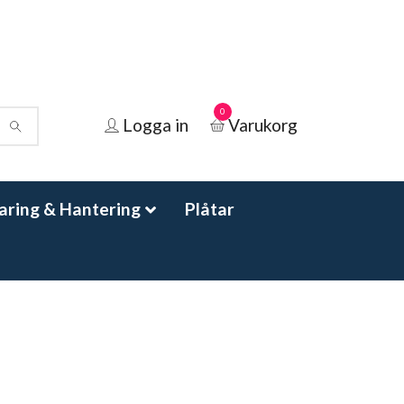
0
Logga in
Varukorg
aring & Hantering
Plåtar