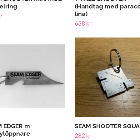
elring
(Handtag med parac
lina)
r
638 kr
M EDGER m
SEAM SHOOTER SQUA
ylöppnare
282 kr