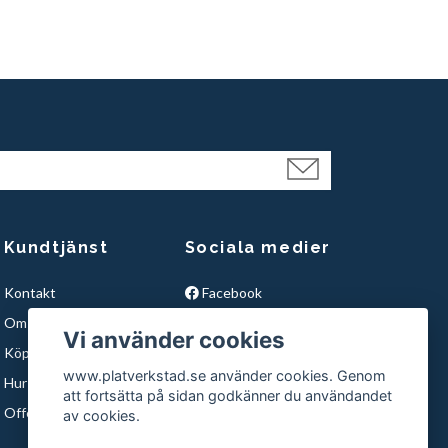
Kundtjänst
Sociala medier
Kontakt
Facebook
Om Oss
Instagram
Vi använder cookies
Köpvillkor
YouTube
www.platverkstad.se använder cookies. Genom
Hur handlar du hos oss ?
att fortsätta på sidan godkänner du användandet
Offertförfrågan
av cookies.