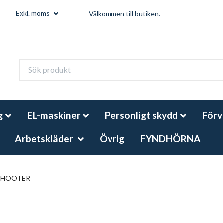
Exkl. moms
Välkommen till butiken.
g
EL-maskiner
Personligt skydd
Förv
Arbetskläder
Övrig
FYNDHÖRNA
SHOOTER