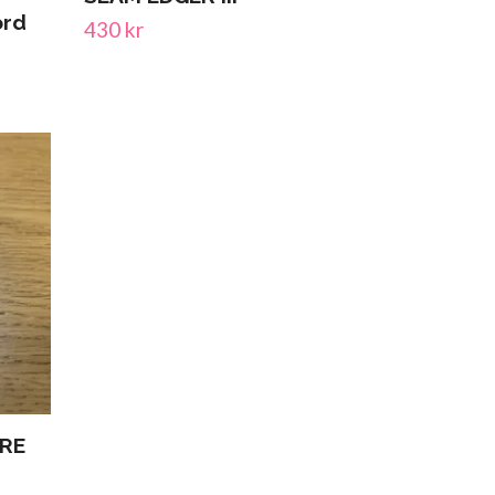
ord
430 kr
RE