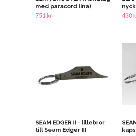
med paracord lina)
nyck
751 kr
430 k
SEAM EDGER II - lillebror
SEA
till Seam Edger III
kaps