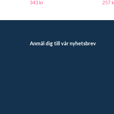
343 kr
257 k
Anmäl dig till vår nyhetsbrev