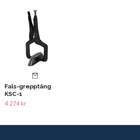
Fals-grepptång
KSC-1
4 274 kr