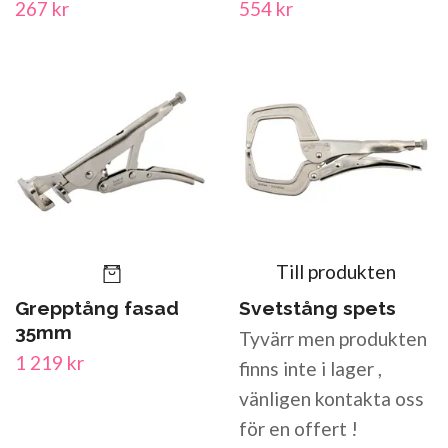
267 kr
554 kr
Till produkten
Grepptång fasad
Svetstång spets
35mm
Tyvärr men produkten
1 219 kr
finns inte i lager ,
vänligen kontakta oss
för en offert !