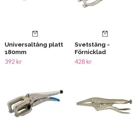
Universaltång platt
Svetstång -
180mm
Förnicklad
392 kr
428 kr