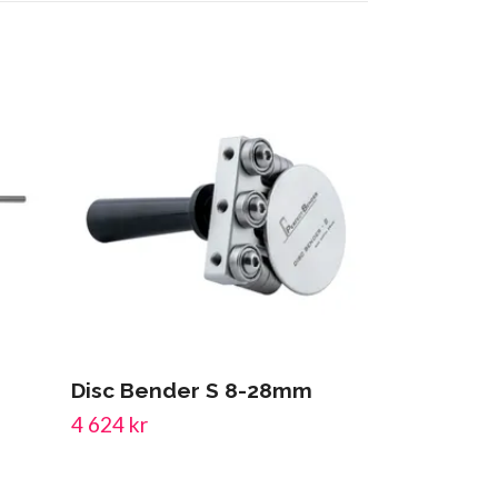
Disc Bender S 8-28mm
Stegborr S
4-20mm
4 624 kr
574 kr