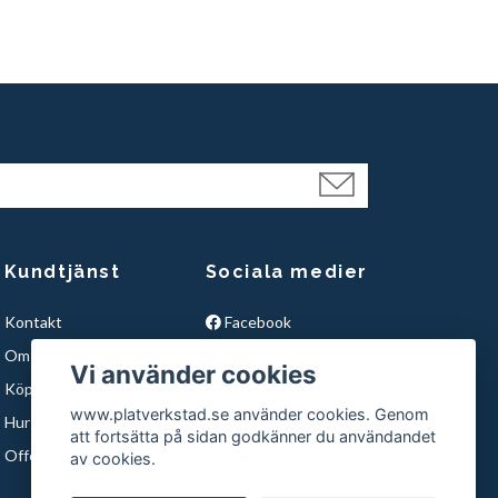
Kundtjänst
Sociala medier
Kontakt
Facebook
Om Oss
Instagram
Vi använder cookies
Köpvillkor
YouTube
www.platverkstad.se använder cookies. Genom
Hur handlar du hos oss ?
att fortsätta på sidan godkänner du användandet
Offertförfrågan
av cookies.