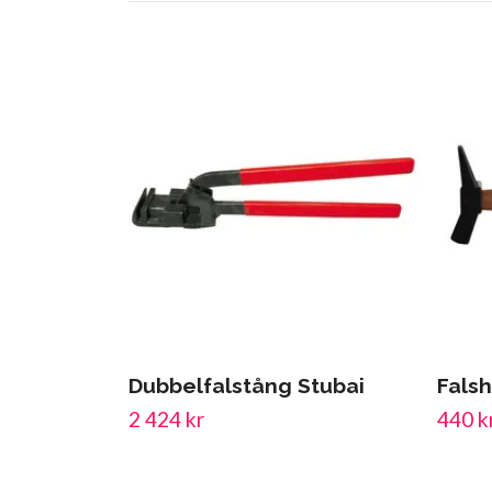
Dubbelfalstång Stubai
Fals
2 424 kr
440 k