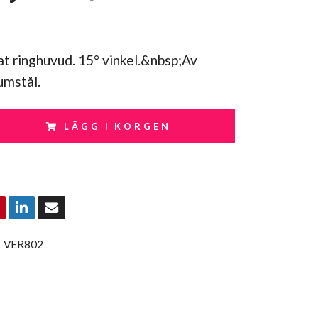
t ringhuvud. 15° vinkel.&nbsp;Av
mstål.
LÄGG I KORGEN
:
VER802