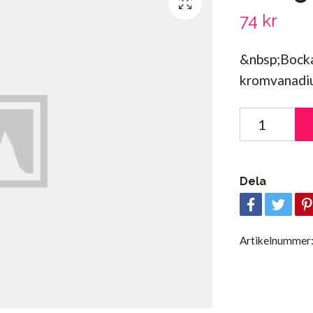
74 kr
&nbsp;Bocka
kromvanadiu
Dela
Artikelnummer