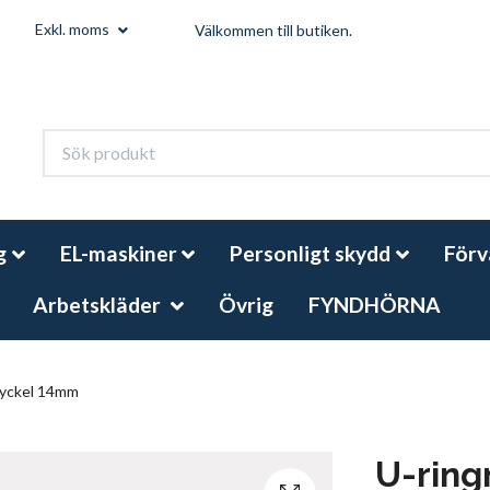
Exkl. moms
Välkommen till butiken.
g
EL-maskiner
Personligt skydd
Förv
Arbetskläder
Övrig
FYNDHÖRNA
yckel 14mm
U-rin