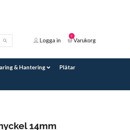
0
Logga in
Varukorg
aring & Hantering
Plåtar
gnyckel 14mm