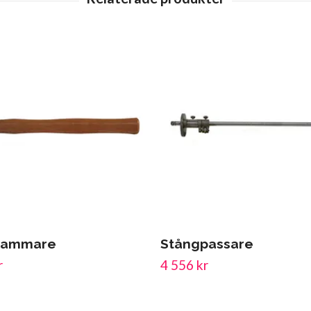
hammare
Stångpassare
r
4 556 kr