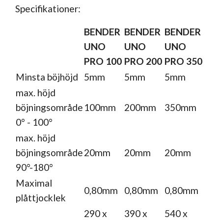
Specifikationer:
BENDER
BENDER
BENDER
UNO
UNO
UNO
PRO 100
PRO 200
PRO 350
Minsta böjhöjd
5mm
5mm
5mm
max. höjd
böjningsområde
100mm
200mm
350mm
0° - 100°
max. höjd
böjningsområde
20mm
20mm
20mm
90°-180°
Maximal
0,80mm
0,80mm
0,80mm
plåttjocklek
290 x
390 x
540 x