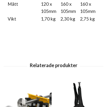
Mått
120 x
160 x
160 x
105mm
105mm
105mm
Vikt
1,70 kg
2,30 kg
2,75 kg