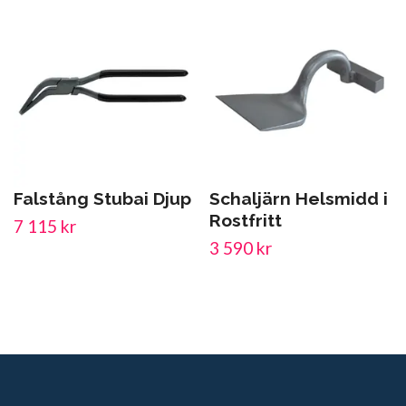
Falstång Stubai Djup
Schaljärn Helsmidd i
Rostfritt
7 115 kr
3 590 kr