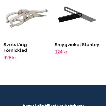
Svetstång -
Smygvinkel Stanley
Förnicklad
124 kr
428 kr