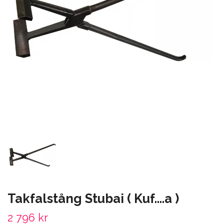
Takfalstång Stubai ( Kuf....a )
2 796 kr