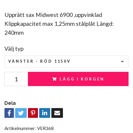
Upprätt sax Midwest 6900 ,uppvinklad
Klippkapacitet max 1,25mm stålplåt Längd:
240mm
Välj typ
VÄNSTER - RÖD 1150V
LÄGG I KORGEN
Dela
Artikelnummer:
VER368