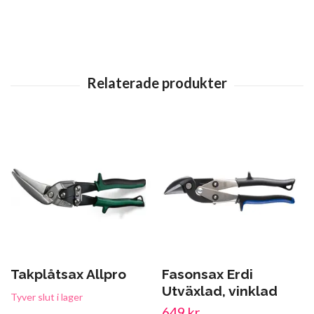
Takplåtsax Allpro
Fasonsax Erdi
Utväxlad, vinklad
Tyver slut i lager
649 kr