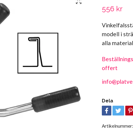
556 kr
Vinkelfals
modell i st
alla material
Beställnings
offert
info@platve
Dela
Artikelnummer