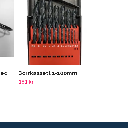
med
Borrkassett 1-100mm
Fasonsax 
181 kr
439 kr