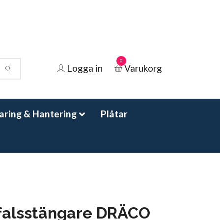
0
Logga in
Varukorg
aring & Hantering
Plåtar
falsstängare DRÄCO