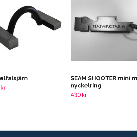
elfalsjärn
SEAM SHOOTER mini 
nyckelring
 kr
430 kr