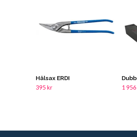
Hålsax ERDI
Dubb
395 kr
1 956