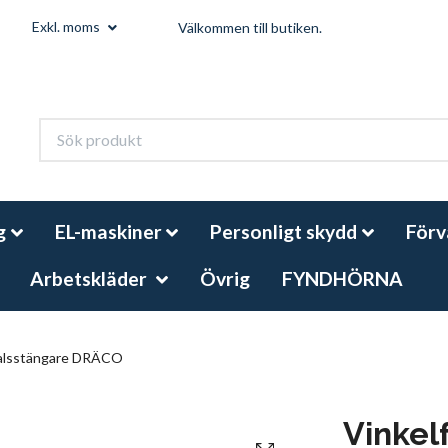
Exkl. moms
Välkommen till butiken.
g
EL-maskiner
Personligt skydd
Förv
Arbetskläder
Övrig
FYNDHÖRNA
alsstängare DRÄCO
Vinkel