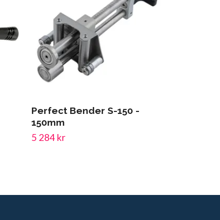
Perfect Bender S-150 -
Stegborr S
150mm
4-12mm
5 284 kr
366 kr