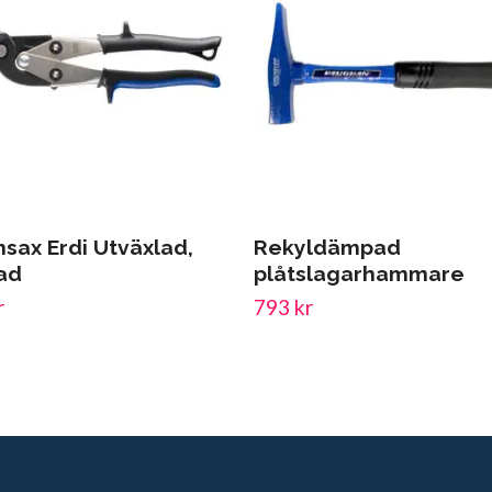
sax Erdi Utväxlad,
Rekyldämpad
ad
plåtslagarhammare
r
793 kr