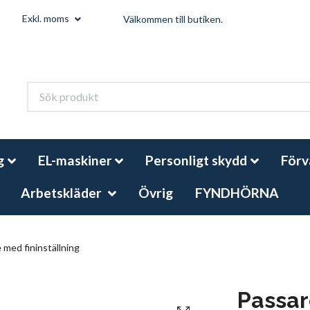
Exkl. moms
Välkommen till butiken.
g
EL-maskiner
Personligt skydd
Förv
Arbetskläder
Övrig
FYNDHÖRNA
 med fininställning
Passar