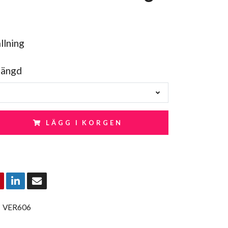
llning
längd
LÄGG I KORGEN
:
VER606