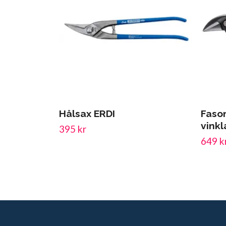
Hålsax ERDI
Fason
vinkl
395 kr
649 k