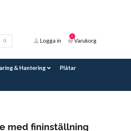
0
Logga in
Varukorg
aring & Hantering
Plåtar
e med fininställning