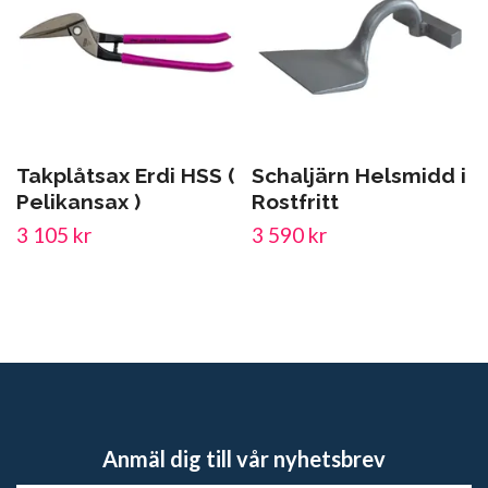
Takplåtsax Erdi HSS (
Schaljärn Helsmidd i
Pelikansax )
Rostfritt
3 105 kr
3 590 kr
Anmäl dig till vår nyhetsbrev