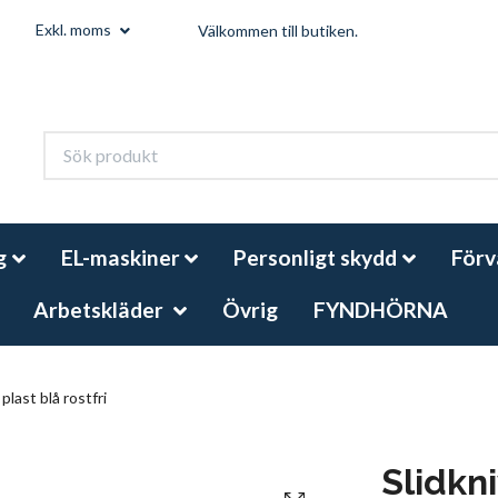
Exkl. moms
Välkommen till butiken.
g
EL-maskiner
Personligt skydd
Förv
Arbetskläder
Övrig
FYNDHÖRNA
plast blå rostfri
Slidkni