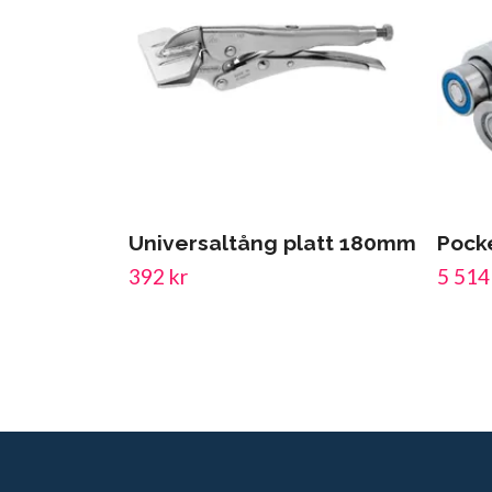
Universaltång platt 180mm
Pock
392 kr
5 514