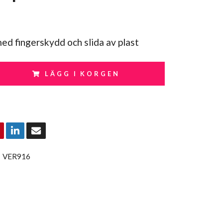
ed fingerskydd och slida av plast
LÄGG I KORGEN
:
VER916