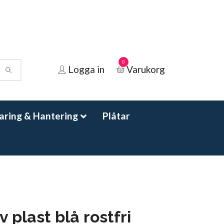
0
Logga in
Varukorg
aring & Hantering
Plåtar
v plast blå rostfri