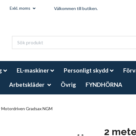
Exkl. moms
Välkommen till butiken.
g
EL-maskiner
Personligt skydd
Förv
Arbetskläder
Övrig
FYNDHÖRNA
 Motordriven Gradsax NGM
2 mete