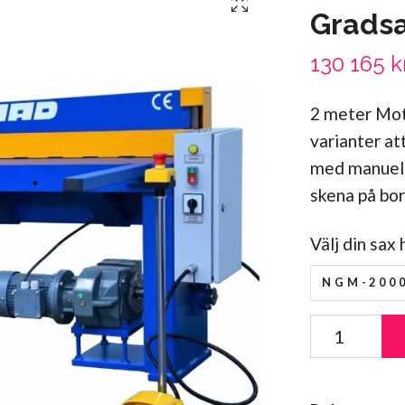
Grads
130 165 k
2 meter Mot
varianter at
med manuellt
skena på bo
Välj din sax 
NGM-2000