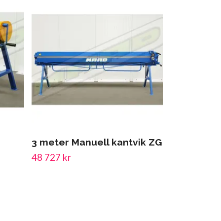
3 meter Manuell kantvik ZG
1,27 och 2
Lådbock H
48 727 kr
66 989 kr