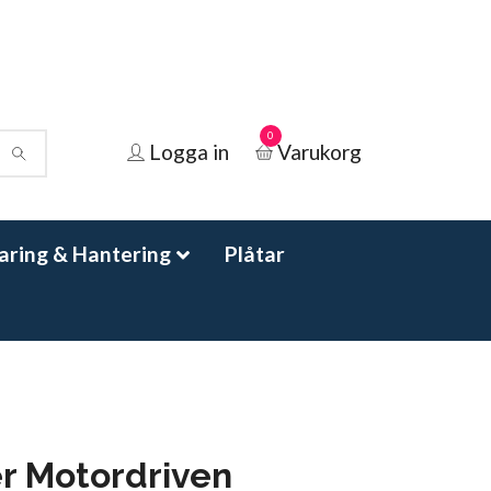
0
Logga in
Varukorg
aring & Hantering
Plåtar
r Motordriven