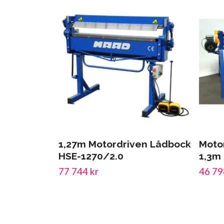
1,27m Motordriven Lådbock
Moto
HSE-1270/2.0
1,3m
77 744 kr
46 79