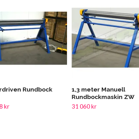
rdriven Rundbock
1,3 meter Manuell
Rundbockmaskin ZW
8 kr
31 060 kr