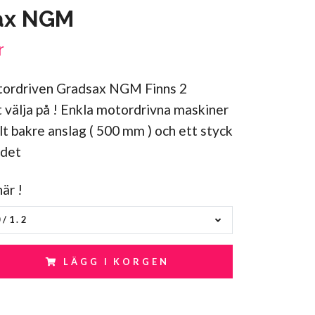
ax NGM
r
ordriven Gradsax NGM Finns 2
t välja på ! Enkla motordrivna maskiner
 bakre anslag ( 500 mm ) och ett styck
rdet
här !
/1.2
LÄGG I KORGEN