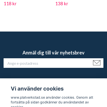
118 kr
138 kr
Anmäl dig till vår nyhetsbrev
Vi använder cookies
Kundtjänst
www.platverkstad.se använder cookies. Genom att
fortsätta på sidan godkänner du användandet av
Sociala medier
cookies.