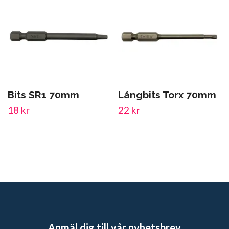
Bits SR1 70mm
Långbits Torx 70mm
18 kr
22 kr
Anmäl dig till vår nyhetsbrev