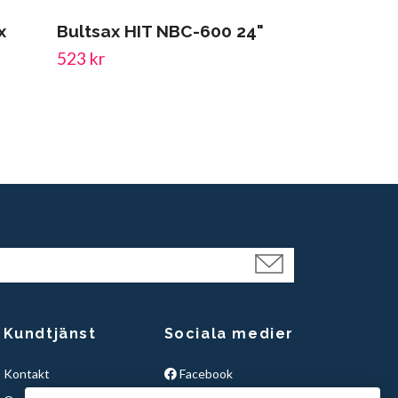
x
Bultsax HIT NBC-600 24"
Lösa skär t
523 kr
171 kr
Kundtjänst
Sociala medier
Kontakt
Facebook